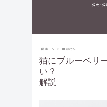
愛犬・愛
ホーム
原材料
猫にブルーベリ
い？ — 安
解説